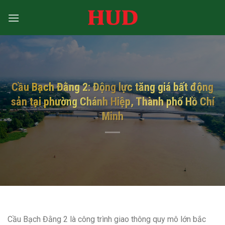
Bỏ
qua
nội
dung
Cầu Bạch Đằng 2: Động lực tăng giá bất động
sản tại phường Chánh Hiệp, Thành phố Hồ Chí
Minh
Cầu Bạch Đằng 2 là công trình giao thông quy mô lớn bắc