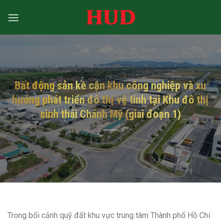
Bỏ
qua
nội
dung
Bất động sản kề cận khu công nghiệp và xu
hướng phát triển đô thị vệ tinh tại Khu đô thị
sinh thái Chánh Mỹ (giai đoạn 1)
Trong bối cảnh quỹ đất khu vực trung tâm Thành phố Hồ Chí