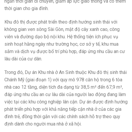
ngắn thời gian di chuyển, giảm áp lực giao thông và có thêm
thời gian cho gia đình.
Khu đô thị được phát triển theo định hướng sinh thái với
không gian ven sông Sài Gòn, mật độ cây xanh cao, công
viên và đường dạo bộ nội khu. Hệ thống tiện ích phục vụ
sinh hoạt hằng ngày như trường học, cơ sở y tế, khu mua
sắm và dịch vụ được bố trí phù hợp, đáp ứng nhu cầu an cư
lâu dài của cư dân.
Trong đó, Dự án Khu nhà ở An Sinh thuộc Khu đô thị sinh thái
Chánh Mỹ (giai đoạn 1) với quy mô 978 căn hộ trong 6 tòa
nhà cao 12 tầng, diện tích đa dạng từ 38,5 m² đến 67,9 m²,
đáp ứng nhu cầu an cư lâu dài của người lao động đang làm
việc tại các khu công nghiệp lân cận. Dự án được định hướng
phát triển phù hợp với khả năng tiếp cận nhà ở của các gia
đình trẻ, đồng thời gắn với các chính sách hỗ trợ theo quy
định dành cho người mua nhà ở xã hội.